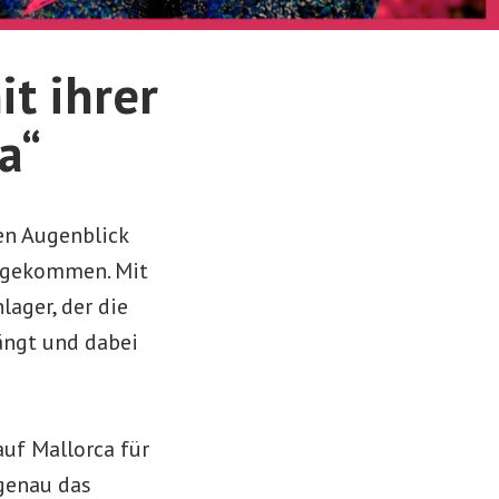
t ihrer
a“
en Augenblick
gekommen. Mit
ager, der die
ängt und dabei
auf Mallorca für
 genau das