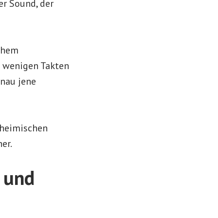
er Sound, der
hohem
h wenigen Takten
enau jene
 heimischen
er.
 und