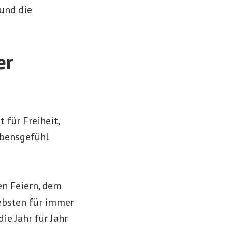
 und die
er
t für Freiheit,
ebensgefühl
en Feiern, dem
ebsten für immer
ie Jahr für Jahr