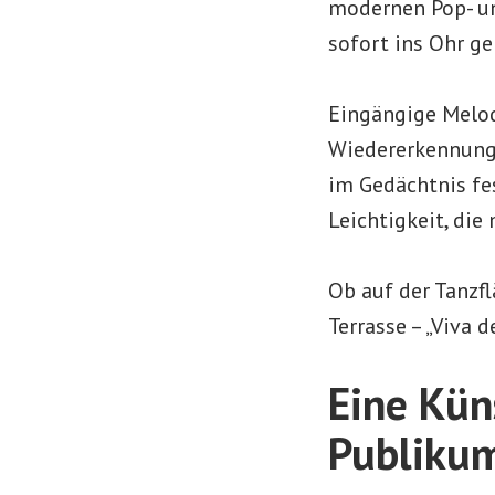
modernen Pop- un
sofort ins Ohr g
Eingängige Melod
Wiedererkennungs
im Gedächtnis fes
Leichtigkeit, di
Ob auf der Tanzf
Terrasse – „Viva 
Eine Kün
Publiku