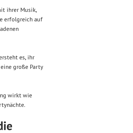
t ihrer Musik,
e erfolgreich auf
ladenen
rsteht es, ihr
eine große Party
ong wirkt wie
rtynächte.
die