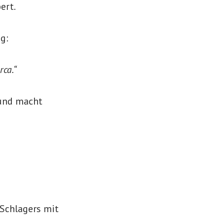
ert.
g:
rca.“
 und macht
 Schlagers mit