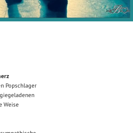
herz
en Popschlager
rgiegeladenen
te Weise
s sympathische