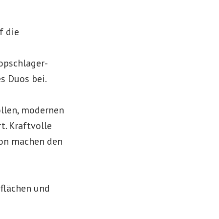
f die
opschlager-
s Duos bei.
ollen, modernen
t. Kraftvolle
ion machen den
zflächen und