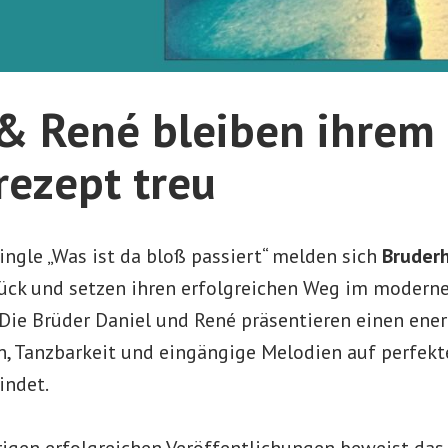
 & René bleiben ihrem
rezept treu
ingle „Was ist da bloß passiert“ melden sich
Bruder
rück und setzen ihren erfolgreichen Weg im modern
 Die Brüder Daniel und René präsentieren einen ene
on, Tanzbarkeit und eingängige Melodien auf perfek
indet.
rigen erfolgreichen Veröffentlichungen beweist da