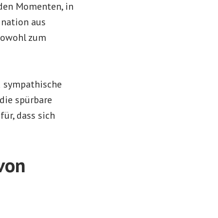
den Momenten, in
ination aus
 sowohl zum
d sympathische
 die spürbare
ür, dass sich
von