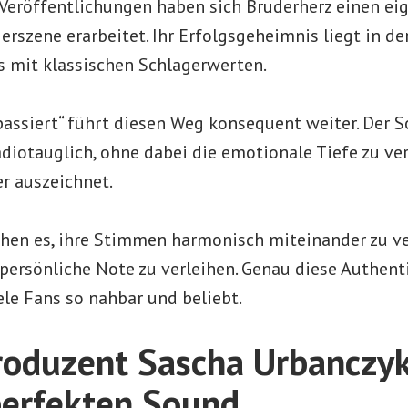
 Veröffentlichungen haben sich Bruderherz einen eig
rszene erarbeitet. Ihr Erfolgsgeheimnis liegt in d
 mit klassischen Schlagerwerten.
passiert“ führt diesen Weg konsequent weiter. Der So
iotauglich, ohne dabei die emotionale Tiefe zu verl
er auszeichnet.
ehen es, ihre Stimmen harmonisch miteinander zu v
 persönliche Note zu verleihen. Genau diese Authent
ele Fans so nahbar und beliebt.
roduzent Sascha Urbanczyk
perfekten Sound