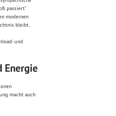
oß passiert“
inen modernen
htnis bleibt.
nload- und
d Energie
tionen
chung macht auch