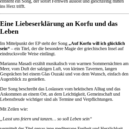
entsteht ein Song, der sofort Fernweh auslöst und gleichzeitig mitten
ins Herz trifft.
Eine Liebeserklärung an Korfu und das
Leben
Im Mittelpunkt der EP steht der Song
„Auf Korfu will ich glücklich
sein“
– ein Titel, der die besondere Magie der griechischen Insel auf
eindrucksvolle Weise einfängt.
Marianna Masadi erzählt musikalisch von warmen Sommernächten am
Meer, vom Duft der salzigen Luft, von kleinen Tavernen, langen
Gesprächen bei einem Glas Ouzaki und von dem Wunsch, einfach den
Augenblick zu genießen.
Der Song beschreibt das Loslassen vom hektischen Alltag und das
Ankommen an einem Ort, an dem Leichtigkeit, Gemeinschaft und
Lebensfreude wichtiger sind als Termine und Verpflichtungen.
Mit Zeilen wie:
„Lasst uns feiern und tanzen… so soll Leben sein“
vermittelt der Titel genau jene mediterrane Freiheit und Herzlichkeit,