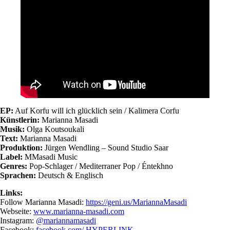
EP:
Auf Korfu will ich glücklich sein / Kalimera Corfu
Künstlerin:
Marianna Masadi
Musik:
Olga Koutsoukali
Text:
Marianna Masadi
Produktion:
Jürgen Wendling – Sound Studio Saar
Label:
MMasadi Music
Genres:
Pop-Schlager / Mediterraner Pop / Éntekhno
Sprachen:
Deutsch & Englisch
Links:
Follow Marianna Masadi:
https://geni.us/MariannaMasadi
Webseite:
www.marianna-masadi.com
Instagram:
@mariannamasadi
Facebook:
facebook.com/ HYPERLINK