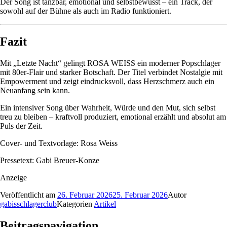
Der Song ist tanzbar, emotional und selbstbewusst – ein Track, der
sowohl auf der Bühne als auch im Radio funktioniert.
Fazit
Mit „Letzte Nacht“ gelingt ROSA WEISS ein moderner Popschlager
mit 80er-Flair und starker Botschaft. Der Titel verbindet Nostalgie mit
Empowerment und zeigt eindrucksvoll, dass Herzschmerz auch ein
Neuanfang sein kann.
Ein intensiver Song über Wahrheit, Würde und den Mut, sich selbst
treu zu bleiben – kraftvoll produziert, emotional erzählt und absolut am
Puls der Zeit.
Cover- und Textvorlage: Rosa Weiss
Pressetext: Gabi Breuer-Konze
Anzeige
Veröffentlicht am
26. Februar 2026
25. Februar 2026
Autor
gabisschlagerclub
Kategorien
Artikel
Beitragsnavigation