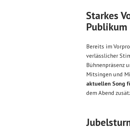
Starkes V
Publikum 
Bereits im Vorp
verlässlicher St
Bühnenpräsenz un
Mitsingen und Mi
aktuellen Song f
dem Abend zusätz
Jubelstur