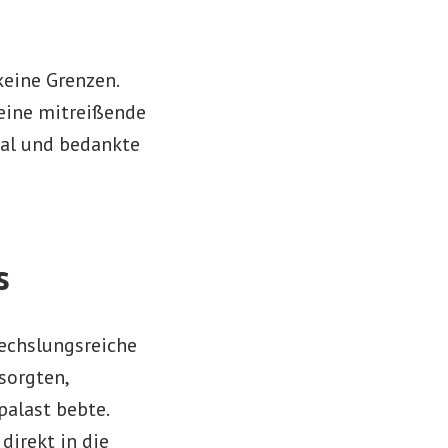
keine Grenzen.
 eine mitreißende
aal und bedankte
s
echslungsreiche
sorgten,
alast bebte.
direkt in die