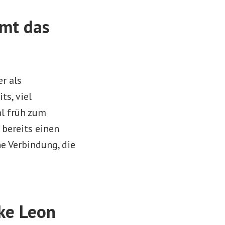
mmt das
er als
ts, viel
l früh zum
 bereits einen
e Verbindung, die
ke Leon