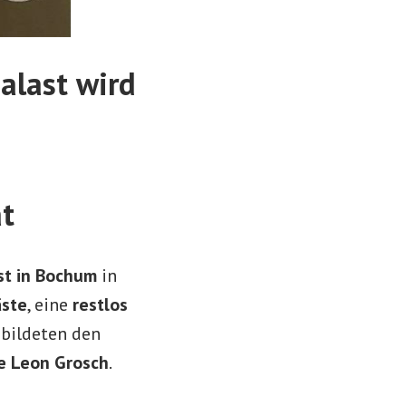
alast wird
t
t in Bochum
in
äste
, eine
restlos
bildeten den
e Leon Grosch
.