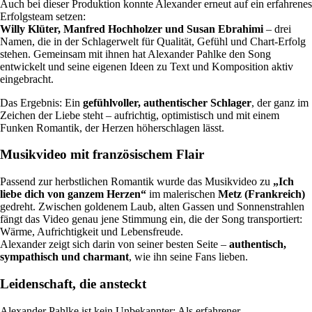
Auch bei dieser Produktion konnte Alexander erneut auf ein erfahrenes
Erfolgsteam setzen:
Willy Klüter, Manfred Hochholzer und Susan Ebrahimi
– drei
Namen, die in der Schlagerwelt für Qualität, Gefühl und Chart-Erfolg
stehen. Gemeinsam mit ihnen hat Alexander Pahlke den Song
entwickelt und seine eigenen Ideen zu Text und Komposition aktiv
eingebracht.
Das Ergebnis: Ein
gefühlvoller, authentischer Schlager
, der ganz im
Zeichen der Liebe steht – aufrichtig, optimistisch und mit einem
Funken Romantik, der Herzen höherschlagen lässt.
Musikvideo mit französischem Flair
Passend zur herbstlichen Romantik wurde das Musikvideo zu
„Ich
liebe dich von ganzem Herzen“
im malerischen
Metz (Frankreich)
gedreht. Zwischen goldenem Laub, alten Gassen und Sonnenstrahlen
fängt das Video genau jene Stimmung ein, die der Song transportiert:
Wärme, Aufrichtigkeit und Lebensfreude.
Alexander zeigt sich darin von seiner besten Seite –
authentisch,
sympathisch und charmant
, wie ihn seine Fans lieben.
Leidenschaft, die ansteckt
Alexander Pahlke ist kein Unbekannter: Als erfahrener