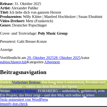
Release:
31. Oktober 2025
Artist:
Alexander Pahlke
Titel:
Ich liebe dich von ganzem Herzen
Produzenten:
Willy Klüter | Manfred Hochholzer | Susan Ebrahimi
Video-Drehort:
Metz (Frankreich)
Genre:
Deutscher Popschlager
Cover- und Textvorlage:
Poly Music Group
Pressetext: Gabi Breuer-Konze
Anzeige
Veröffentlicht am
29. Oktober 2025
28. Oktober 2025
Autor
gabisschlagerclub
Kategorien
Allgemein
Beitragsnavigation
Zurück
Vorheriger Beitrag:
Ein Song über Leidenschaft, Rivalität und
Zusammenhalt – mitten aus dem Herzen des Sports
Weiter
Nächster Beitrag:
FORSBERG – authentisch, gefühlvoll, echt.
Ein Projekt, das Herz zeigt – und den Mut, sich selbst zu leben
Stolz präsentiert von WordPress
imunify-bot-check