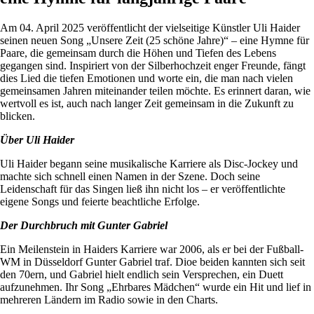
Am 04. April 2025 veröffentlicht der vielseitige Künstler Uli Haider
seinen neuen Song „Unsere Zeit (25 schöne Jahre)“ – eine Hymne für
Paare, die gemeinsam durch die Höhen und Tiefen des Lebens
gegangen sind. Inspiriert von der Silberhochzeit enger Freunde, fängt
dies Lied die tiefen Emotionen und worte ein, die man nach vielen
gemeinsamen Jahren miteinander teilen möchte. Es erinnert daran, wie
wertvoll es ist, auch nach langer Zeit gemeinsam in die Zukunft zu
blicken.
Über Uli Haider
Uli Haider begann seine musikalische Karriere als Disc-Jockey und
machte sich schnell einen Namen in der Szene. Doch seine
Leidenschaft für das Singen ließ ihn nicht los – er veröffentlichte
eigene Songs und feierte beachtliche Erfolge.
Der Durchbruch mit Gunter Gabriel
Ein Meilenstein in Haiders Karriere war 2006, als er bei der Fußball-
WM in Düsseldorf Gunter Gabriel traf. Dioe beiden kannten sich seit
den 70ern, und Gabriel hielt endlich sein Versprechen, ein Duett
aufzunehmen. Ihr Song „Ehrbares Mädchen“ wurde ein Hit und lief in
mehreren Ländern im Radio sowie in den Charts.