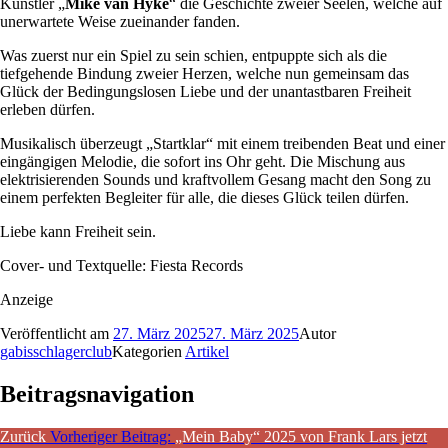
Künstler „
Mike van Hyke
“ die Geschichte zweier Seelen, welche auf
unerwartete Weise zueinander fanden.
Was zuerst nur ein Spiel zu sein schien, entpuppte sich als die
tiefgehende Bindung zweier Herzen, welche nun gemeinsam das
Glück der Bedingungslosen Liebe und der unantastbaren Freiheit
erleben dürfen.
Musikalisch überzeugt „Startklar“ mit einem treibenden Beat und einer
eingängigen Melodie, die sofort ins Ohr geht. Die Mischung aus
elektrisierenden Sounds und kraftvollem Gesang macht den Song zu
einem perfekten Begleiter für alle, die dieses Glück teilen dürfen.
Liebe kann Freiheit sein.
Cover- und Textquelle: Fiesta Records
Anzeige
Veröffentlicht am
27. März 2025
27. März 2025
Autor
gabisschlagerclub
Kategorien
Artikel
Beitragsnavigation
Zurück
Vorheriger Beitrag:
„Mein Baby“ 2025 von Frank Lars jetzt