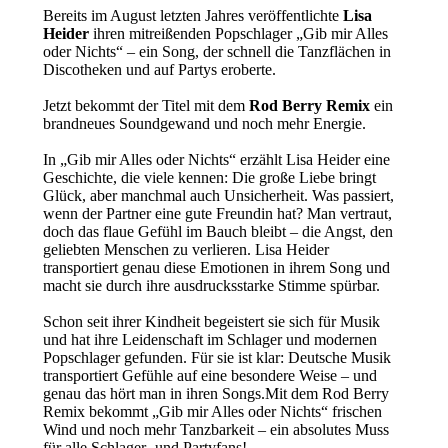
Bereits im August letzten Jahres veröffentlichte
Lisa
Heider
ihren mitreißenden Popschlager „Gib mir Alles
oder Nichts“ – ein Song, der schnell die Tanzflächen in
Discotheken und auf Partys eroberte.
Jetzt bekommt der Titel mit dem
Rod Berry Remix
ein
brandneues Soundgewand und noch mehr Energie.
In „Gib mir Alles oder Nichts“ erzählt Lisa Heider eine
Geschichte, die viele kennen: Die große Liebe bringt
Glück, aber manchmal auch Unsicherheit. Was passiert,
wenn der Partner eine gute Freundin hat? Man vertraut,
doch das flaue Gefühl im Bauch bleibt – die Angst, den
geliebten Menschen zu verlieren. Lisa Heider
transportiert genau diese Emotionen in ihrem Song und
macht sie durch ihre ausdrucksstarke Stimme spürbar.
Schon seit ihrer Kindheit begeistert sie sich für Musik
und hat ihre Leidenschaft im Schlager und modernen
Popschlager gefunden. Für sie ist klar: Deutsche Musik
transportiert Gefühle auf eine besondere Weise – und
genau das hört man in ihren Songs.Mit dem Rod Berry
Remix bekommt „Gib mir Alles oder Nichts“ frischen
Wind und noch mehr Tanzbarkeit – ein absolutes Muss
für alle Schlager- und Partyfans!