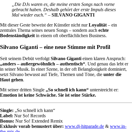
„Die DJs waren es, die meine ersten Songs nach vorne
gebracht haben. Deshalb gehört der erste Impuls dieses
Mal wieder euch.“
–
SILVANO GIGANTI
Mit dieser Geste beweist der Künstler nicht nur
Loyalität
– ein
zentrales Thema seines neuen Songs – sondern auch
echte
Bodenständigkeit
in einem oft oberflächlichen Business.
Silvano Giganti – eine neue Stimme mit Profil
Seit seinem Debüt verfolgt
Silvano Giganti
einen klaren Anspruch:
„anders – außergewöhnlich – authentisch“
. Und genau das lebt er
in seiner Musik. In einer Szene, in der oft Belanglosigkeit dominiert,
setzt Silvano bewusst auf Tiefe, Themen und Töne, die
unter die
Haut gehen
.
Mit seiner dritten Single
„So schnell ich kann“
unterstreicht er:
Emotion ist keine Schwäche. Sie ist seine Stärke.
Single:
„So schnell ich kann“
Label:
Nur So! Records
Bonus:
Nur So! Extended Remix
Exklusiv vorab bemustert über:
www.dj-hitparade.de
&
www.in-
the-mix.de