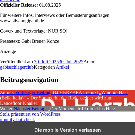
Offizieller Release:
01.08.2025
Für weitere Infos, Interviews oder Bemusterungsanfragen:
www.silvanogiganti.de
Cover- und Textvorlage: NUR SO!
Pressetext: Gabi Breuer-Konze
Anzeige
Veröffentlicht am
30. Juli 2025
30. Juli 2025
Autor
gabisschlagerclub
Kategorien
Artikel
Beitragsnavigation
Zurück
Vorheriger Beitrag:
DJ HERZBEAT remixt „Wind im Haar
(Bella Italia)” – Der Sommerhit der Rodensteiner wird zum
Dancefloor-Knaller!
Weiter
Nächster Beitrag:
„Der Moment“ trifft direkt ins Herz
Stolz präsentiert von WordPress
imunify-bot-check
Die mobile Version verlassen