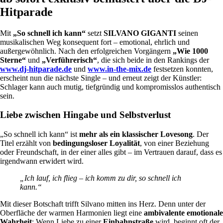
Hitparade
Mit
„So schnell ich kann“
setzt
SILVANO GIGANTI
seinen
musikalischen Weg konsequent fort – emotional, ehrlich und
außergewöhnlich. Nach den erfolgreichen Vorgängern
„Wie 1000
Sterne“
und
„Verführerisch“
, die sich beide in den Rankings der
www.dj-hitparade.de
und
www.in-the-mix.de
festsetzen konnten,
erscheint nun die nächste Single – und erneut zeigt der Künstler:
Schlager kann auch mutig, tiefgründig und kompromisslos authentisch
sein.
Liebe zwischen Hingabe und Selbstverlust
„So schnell ich kann“ ist
mehr als ein klassischer Lovesong
. Der
Titel erzählt von
bedingungsloser Loyalität
, von einer Beziehung
oder Freundschaft, in der einer alles gibt – im Vertrauen darauf, dass es
irgendwann erwidert wird.
„Ich lauf, ich flieg – ich komm zu dir, so schnell ich
kann.“
Mit dieser Botschaft trifft Silvano mitten ins Herz. Denn unter der
Oberfläche der warmen Harmonien liegt eine
ambivalente emotionale
Wahrheit
: Wenn Liebe zu einer
Einbahnstraße
wird, beginnt oft der